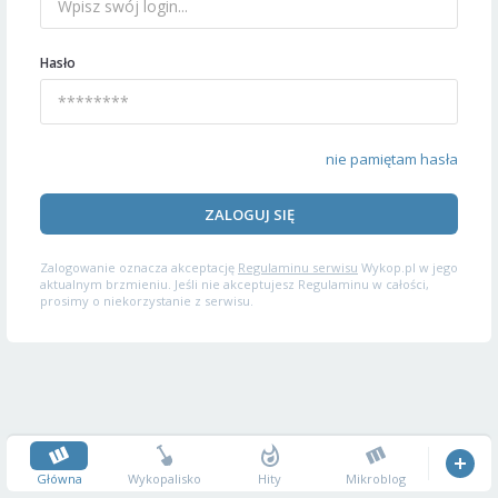
Hasło
nie pamiętam hasła
ZALOGUJ SIĘ
Zalogowanie oznacza akceptację
Regulaminu serwisu
Wykop.pl w jego
aktualnym brzmieniu. Jeśli nie akceptujesz Regulaminu w całości,
prosimy o niekorzystanie z serwisu.
Główna
Wykopalisko
Hity
Mikroblog