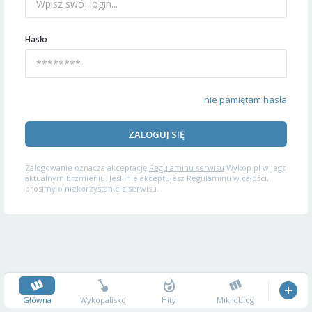
Hasło
nie pamiętam hasła
ZALOGUJ SIĘ
Zalogowanie oznacza akceptację
Regulaminu serwisu
Wykop.pl w jego
aktualnym brzmieniu. Jeśli nie akceptujesz Regulaminu w całości,
prosimy o niekorzystanie z serwisu.
Główna
Wykopalisko
Hity
Mikroblog