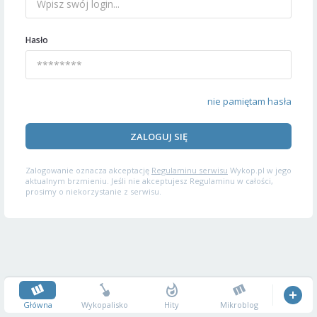
Hasło
nie pamiętam hasła
ZALOGUJ SIĘ
Zalogowanie oznacza akceptację
Regulaminu serwisu
Wykop.pl w jego
aktualnym brzmieniu. Jeśli nie akceptujesz Regulaminu w całości,
prosimy o niekorzystanie z serwisu.
Główna
Wykopalisko
Hity
Mikroblog