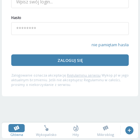
Hasło
nie pamiętam hasła
ZALOGUJ SIĘ
Zalogowanie oznacza akceptację
Regulaminu serwisu
Wykop.pl w jego
aktualnym brzmieniu. Jeśli nie akceptujesz Regulaminu w całości,
prosimy o niekorzystanie z serwisu.
Główna
Wykopalisko
Hity
Mikroblog