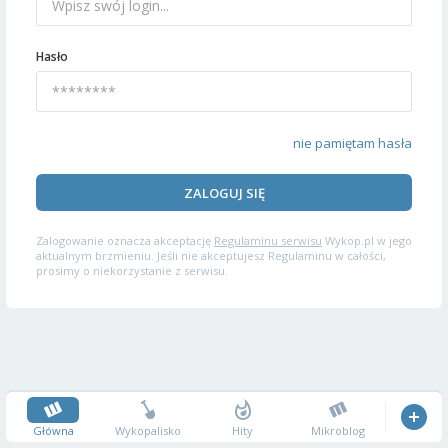
Hasło
nie pamiętam hasła
ZALOGUJ SIĘ
Zalogowanie oznacza akceptację
Regulaminu serwisu
Wykop.pl w jego
aktualnym brzmieniu. Jeśli nie akceptujesz Regulaminu w całości,
prosimy o niekorzystanie z serwisu.
Główna
Wykopalisko
Hity
Mikroblog