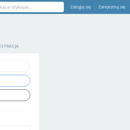
Zaloguj się
Zarejestruj się
ESTRACJA