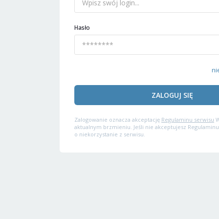
Hasło
ni
ZALOGUJ SIĘ
Zalogowanie oznacza akceptację
Regulaminu serwisu
W
aktualnym brzmieniu. Jeśli nie akceptujesz Regulaminu
o niekorzystanie z serwisu.