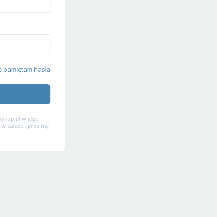
e pamiętam hasła
ykop.pl w jego
 w całości, prosimy