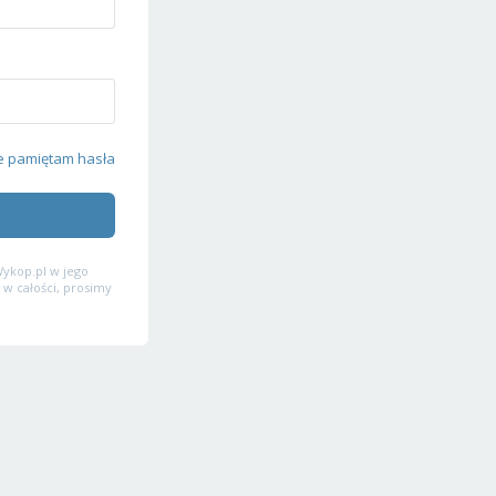
e pamiętam hasła
ykop.pl w jego
 w całości, prosimy