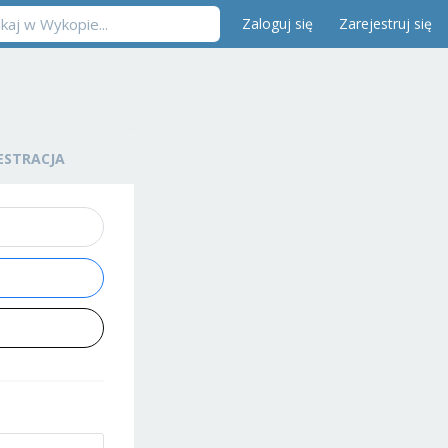
Zaloguj się
Zarejestruj się
ESTRACJA