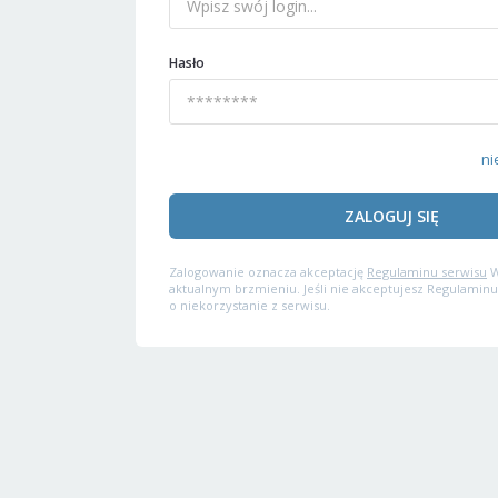
Hasło
ni
ZALOGUJ SIĘ
Zalogowanie oznacza akceptację
Regulaminu serwisu
W
aktualnym brzmieniu. Jeśli nie akceptujesz Regulaminu
o niekorzystanie z serwisu.