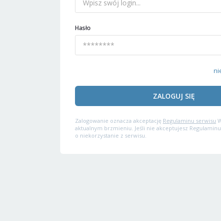
Hasło
ni
ZALOGUJ SIĘ
Zalogowanie oznacza akceptację
Regulaminu serwisu
W
aktualnym brzmieniu. Jeśli nie akceptujesz Regulaminu
o niekorzystanie z serwisu.