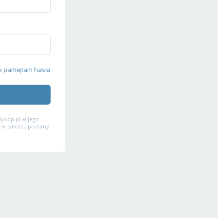
e pamiętam hasła
ykop.pl w jego
 w całości, prosimy