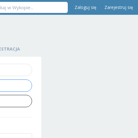
Zaloguj się
Zarejestruj się
ESTRACJA