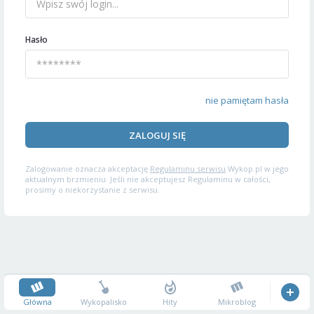
Hasło
nie pamiętam hasła
ZALOGUJ SIĘ
Zalogowanie oznacza akceptację
Regulaminu serwisu
Wykop.pl w jego
aktualnym brzmieniu. Jeśli nie akceptujesz Regulaminu w całości,
prosimy o niekorzystanie z serwisu.
Główna
Wykopalisko
Hity
Mikroblog