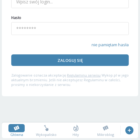
Hasło
nie pamiętam hasła
ZALOGUJ SIĘ
Zalogowanie oznacza akceptację
Regulaminu serwisu
Wykop.pl w jego
aktualnym brzmieniu. Jeśli nie akceptujesz Regulaminu w całości,
prosimy o niekorzystanie z serwisu.
Główna
Wykopalisko
Hity
Mikroblog