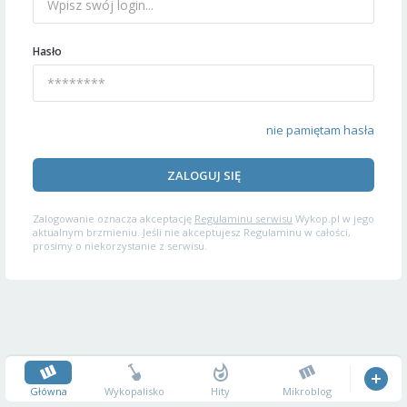
Hasło
nie pamiętam hasła
ZALOGUJ SIĘ
Zalogowanie oznacza akceptację
Regulaminu serwisu
Wykop.pl w jego
aktualnym brzmieniu. Jeśli nie akceptujesz Regulaminu w całości,
prosimy o niekorzystanie z serwisu.
Główna
Wykopalisko
Hity
Mikroblog