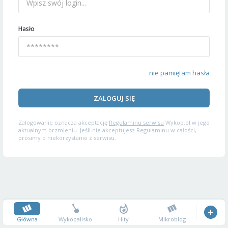
Hasło
nie pamiętam hasła
ZALOGUJ SIĘ
Zalogowanie oznacza akceptację
Regulaminu serwisu
Wykop.pl w jego
aktualnym brzmieniu. Jeśli nie akceptujesz Regulaminu w całości,
prosimy o niekorzystanie z serwisu.
Główna
Wykopalisko
Hity
Mikroblog