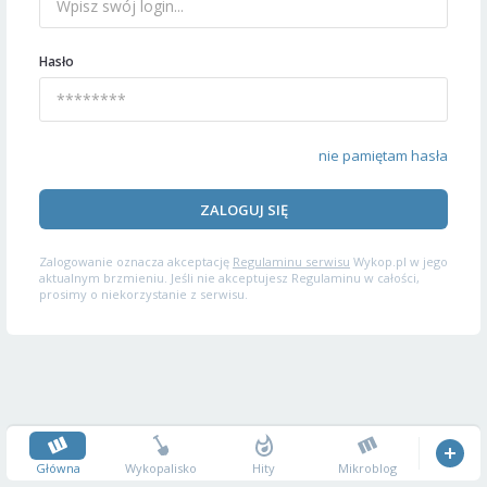
Hasło
nie pamiętam hasła
ZALOGUJ SIĘ
Zalogowanie oznacza akceptację
Regulaminu serwisu
Wykop.pl w jego
aktualnym brzmieniu. Jeśli nie akceptujesz Regulaminu w całości,
prosimy o niekorzystanie z serwisu.
Główna
Wykopalisko
Hity
Mikroblog