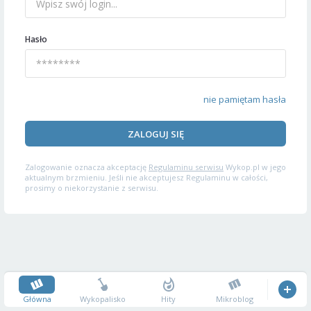
Hasło
nie pamiętam hasła
ZALOGUJ SIĘ
Zalogowanie oznacza akceptację
Regulaminu serwisu
Wykop.pl w jego
aktualnym brzmieniu. Jeśli nie akceptujesz Regulaminu w całości,
prosimy o niekorzystanie z serwisu.
Główna
Wykopalisko
Hity
Mikroblog