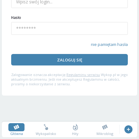
Hasło
nie pamiętam hasła
ZALOGUJ SIĘ
Zalogowanie oznacza akceptację
Regulaminu serwisu
Wykop.pl w jego
aktualnym brzmieniu. Jeśli nie akceptujesz Regulaminu w całości,
prosimy o niekorzystanie z serwisu.
Główna
Wykopalisko
Hity
Mikroblog