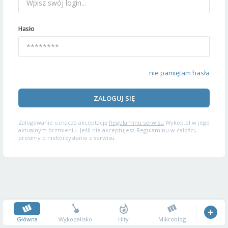
Hasło
nie pamiętam hasła
ZALOGUJ SIĘ
Zalogowanie oznacza akceptację
Regulaminu serwisu
Wykop.pl w jego
aktualnym brzmieniu. Jeśli nie akceptujesz Regulaminu w całości,
prosimy o niekorzystanie z serwisu.
Główna
Wykopalisko
Hity
Mikroblog