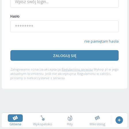
Hasło
nie pamiętam hasła
ZALOGUJ SIĘ
Zalogowanie oznacza akceptację
Regulaminu serwisu
Wykop.pl w jego
aktualnym brzmieniu. Jeśli nie akceptujesz Regulaminu w całości,
prosimy o niekorzystanie z serwisu.
Główna
Wykopalisko
Hity
Mikroblog