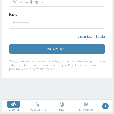
Hasło
nie pamiętam hasła
ZALOGUJ SIĘ
Zalogowanie oznacza akceptację
Regulaminu serwisu
Wykop.pl w jego
aktualnym brzmieniu. Jeśli nie akceptujesz Regulaminu w całości,
prosimy o niekorzystanie z serwisu.
Główna
Wykopalisko
Hity
Mikroblog