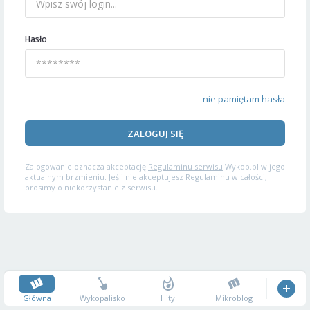
Hasło
nie pamiętam hasła
ZALOGUJ SIĘ
Zalogowanie oznacza akceptację
Regulaminu serwisu
Wykop.pl w jego
aktualnym brzmieniu. Jeśli nie akceptujesz Regulaminu w całości,
prosimy o niekorzystanie z serwisu.
Główna
Wykopalisko
Hity
Mikroblog