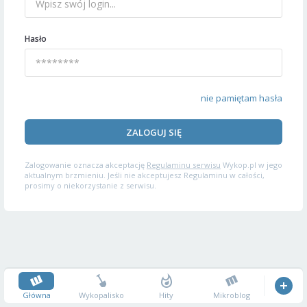
Hasło
nie pamiętam hasła
ZALOGUJ SIĘ
Zalogowanie oznacza akceptację
Regulaminu serwisu
Wykop.pl w jego
aktualnym brzmieniu. Jeśli nie akceptujesz Regulaminu w całości,
prosimy o niekorzystanie z serwisu.
Główna
Wykopalisko
Hity
Mikroblog