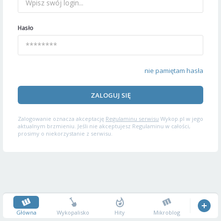
Hasło
nie pamiętam hasła
ZALOGUJ SIĘ
Zalogowanie oznacza akceptację
Regulaminu serwisu
Wykop.pl w jego
aktualnym brzmieniu. Jeśli nie akceptujesz Regulaminu w całości,
prosimy o niekorzystanie z serwisu.
Główna
Wykopalisko
Hity
Mikroblog