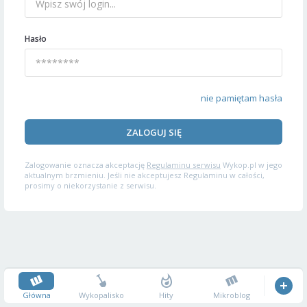
Hasło
nie pamiętam hasła
ZALOGUJ SIĘ
Zalogowanie oznacza akceptację
Regulaminu serwisu
Wykop.pl w jego
aktualnym brzmieniu. Jeśli nie akceptujesz Regulaminu w całości,
prosimy o niekorzystanie z serwisu.
Główna
Wykopalisko
Hity
Mikroblog