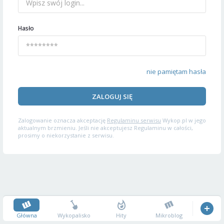
Hasło
nie pamiętam hasła
ZALOGUJ SIĘ
Zalogowanie oznacza akceptację
Regulaminu serwisu
Wykop.pl w jego
aktualnym brzmieniu. Jeśli nie akceptujesz Regulaminu w całości,
prosimy o niekorzystanie z serwisu.
Główna
Wykopalisko
Hity
Mikroblog