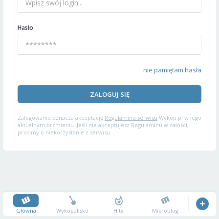
Hasło
nie pamiętam hasła
ZALOGUJ SIĘ
Zalogowanie oznacza akceptację
Regulaminu serwisu
Wykop.pl w jego
aktualnym brzmieniu. Jeśli nie akceptujesz Regulaminu w całości,
prosimy o niekorzystanie z serwisu.
Główna
Wykopalisko
Hity
Mikroblog