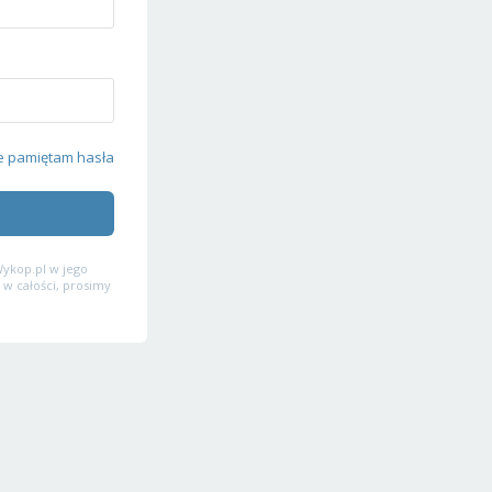
e pamiętam hasła
ykop.pl w jego
 w całości, prosimy