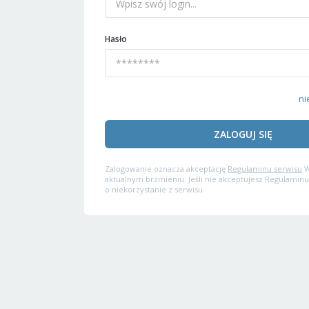
Hasło
ni
ZALOGUJ SIĘ
Zalogowanie oznacza akceptację
Regulaminu serwisu
W
aktualnym brzmieniu. Jeśli nie akceptujesz Regulaminu
o niekorzystanie z serwisu.