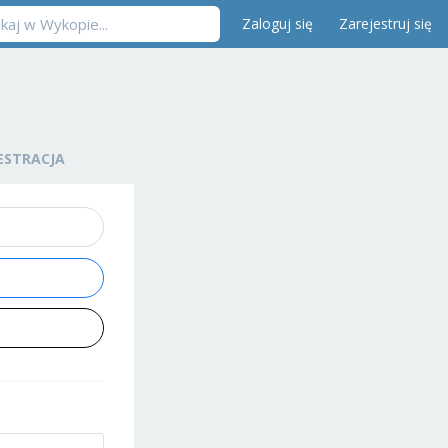
Zaloguj się
Zarejestruj się
ESTRACJA