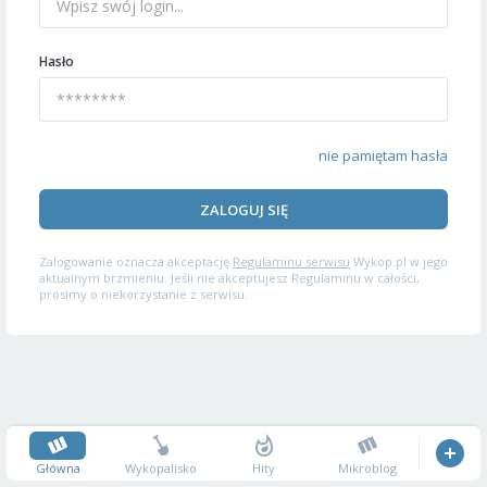
Hasło
nie pamiętam hasła
ZALOGUJ SIĘ
Zalogowanie oznacza akceptację
Regulaminu serwisu
Wykop.pl w jego
aktualnym brzmieniu. Jeśli nie akceptujesz Regulaminu w całości,
prosimy o niekorzystanie z serwisu.
Główna
Wykopalisko
Hity
Mikroblog