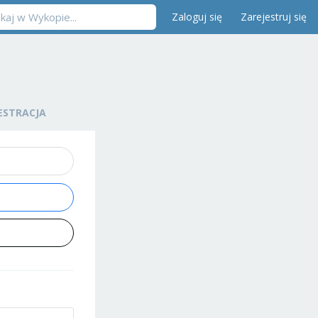
Zaloguj się
Zarejestruj się
ESTRACJA