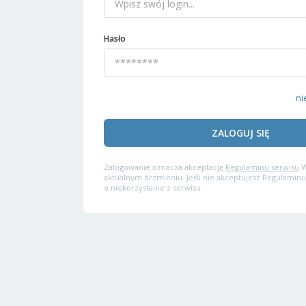
Hasło
ni
ZALOGUJ SIĘ
Zalogowanie oznacza akceptację
Regulaminu serwisu
W
aktualnym brzmieniu. Jeśli nie akceptujesz Regulaminu
o niekorzystanie z serwisu.