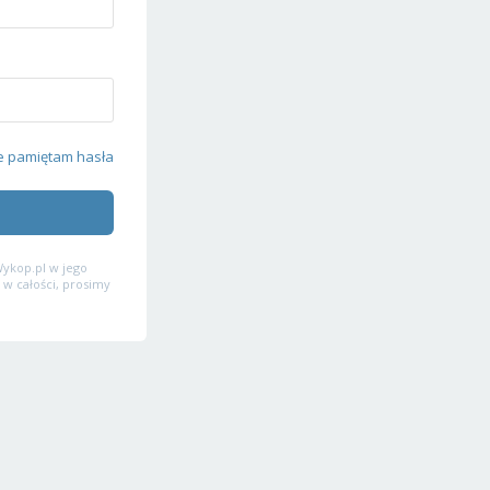
e pamiętam hasła
ykop.pl w jego
 w całości, prosimy