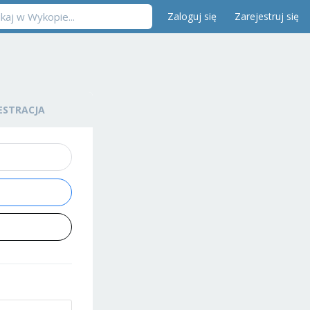
Zaloguj się
Zarejestruj się
ESTRACJA