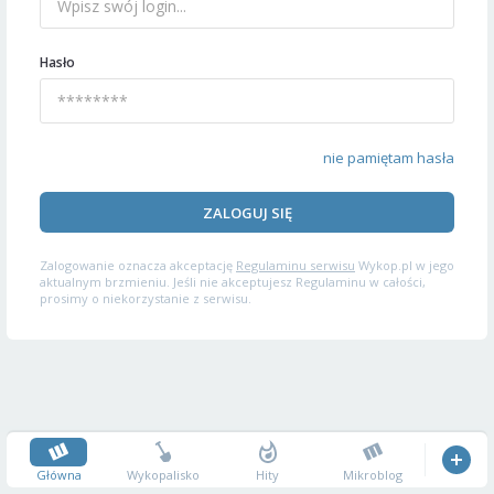
Hasło
nie pamiętam hasła
ZALOGUJ SIĘ
Zalogowanie oznacza akceptację
Regulaminu serwisu
Wykop.pl w jego
aktualnym brzmieniu. Jeśli nie akceptujesz Regulaminu w całości,
prosimy o niekorzystanie z serwisu.
Główna
Wykopalisko
Hity
Mikroblog