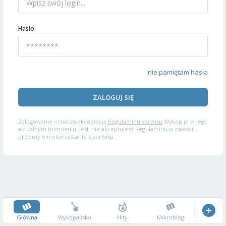
Hasło
nie pamiętam hasła
ZALOGUJ SIĘ
Zalogowanie oznacza akceptację
Regulaminu serwisu
Wykop.pl w jego
aktualnym brzmieniu. Jeśli nie akceptujesz Regulaminu w całości,
prosimy o niekorzystanie z serwisu.
Główna
Wykopalisko
Hity
Mikroblog