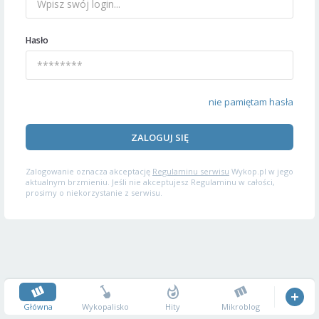
Hasło
nie pamiętam hasła
ZALOGUJ SIĘ
Zalogowanie oznacza akceptację
Regulaminu serwisu
Wykop.pl w jego
aktualnym brzmieniu. Jeśli nie akceptujesz Regulaminu w całości,
prosimy o niekorzystanie z serwisu.
Główna
Wykopalisko
Hity
Mikroblog