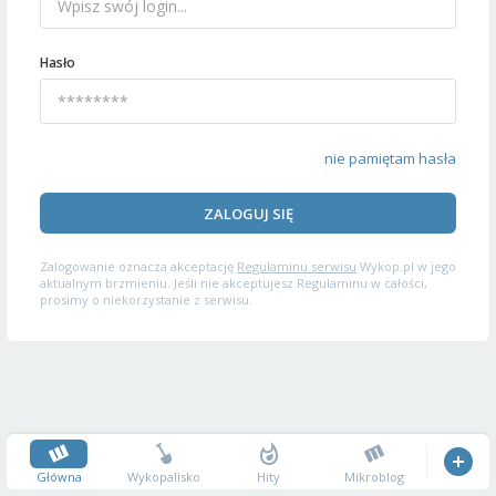
Hasło
nie pamiętam hasła
ZALOGUJ SIĘ
Zalogowanie oznacza akceptację
Regulaminu serwisu
Wykop.pl w jego
aktualnym brzmieniu. Jeśli nie akceptujesz Regulaminu w całości,
prosimy o niekorzystanie z serwisu.
Główna
Wykopalisko
Hity
Mikroblog