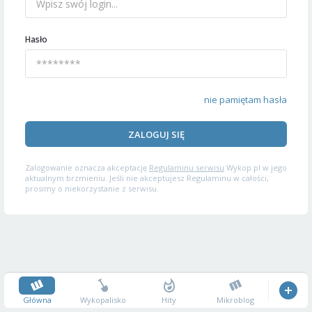
Hasło
nie pamiętam hasła
ZALOGUJ SIĘ
Zalogowanie oznacza akceptację
Regulaminu serwisu
Wykop.pl w jego
aktualnym brzmieniu. Jeśli nie akceptujesz Regulaminu w całości,
prosimy o niekorzystanie z serwisu.
Główna
Wykopalisko
Hity
Mikroblog