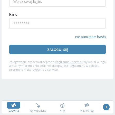
Hasło
nie pamiętam hasła
ZALOGUJ SIĘ
Zalogowanie oznacza akceptację
Regulaminu serwisu
Wykop.pl w jego
aktualnym brzmieniu. Jeśli nie akceptujesz Regulaminu w całości,
prosimy o niekorzystanie z serwisu.
Główna
Wykopalisko
Hity
Mikroblog