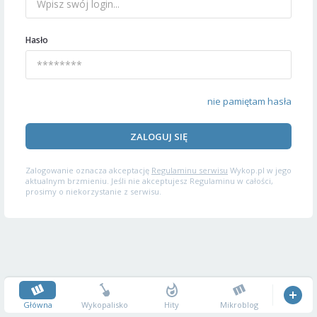
Hasło
nie pamiętam hasła
ZALOGUJ SIĘ
Zalogowanie oznacza akceptację
Regulaminu serwisu
Wykop.pl w jego
aktualnym brzmieniu. Jeśli nie akceptujesz Regulaminu w całości,
prosimy o niekorzystanie z serwisu.
Główna
Wykopalisko
Hity
Mikroblog