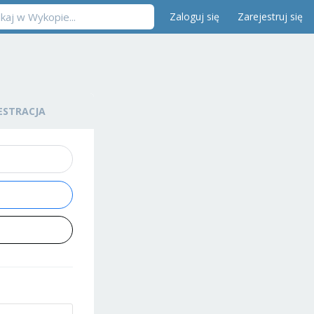
Zaloguj się
Zarejestruj się
ESTRACJA