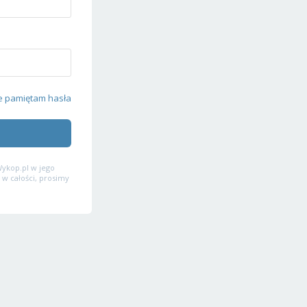
e pamiętam hasła
ykop.pl w jego
 w całości, prosimy