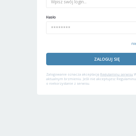
Hasło
ni
ZALOGUJ SIĘ
Zalogowanie oznacza akceptację
Regulaminu serwisu
W
aktualnym brzmieniu. Jeśli nie akceptujesz Regulaminu
o niekorzystanie z serwisu.