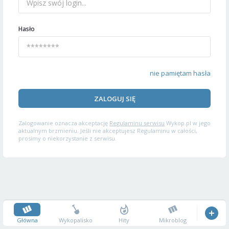
Hasło
nie pamiętam hasła
ZALOGUJ SIĘ
Zalogowanie oznacza akceptację
Regulaminu serwisu
Wykop.pl w jego
aktualnym brzmieniu. Jeśli nie akceptujesz Regulaminu w całości,
prosimy o niekorzystanie z serwisu.
Główna
Wykopalisko
Hity
Mikroblog