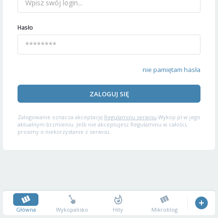
Hasło
nie pamiętam hasła
ZALOGUJ SIĘ
Zalogowanie oznacza akceptację
Regulaminu serwisu
Wykop.pl w jego
aktualnym brzmieniu. Jeśli nie akceptujesz Regulaminu w całości,
prosimy o niekorzystanie z serwisu.
Główna
Wykopalisko
Hity
Mikroblog