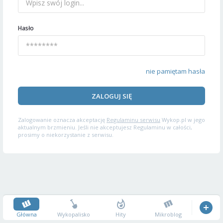
Hasło
nie pamiętam hasła
ZALOGUJ SIĘ
Zalogowanie oznacza akceptację
Regulaminu serwisu
Wykop.pl w jego
aktualnym brzmieniu. Jeśli nie akceptujesz Regulaminu w całości,
prosimy o niekorzystanie z serwisu.
Główna
Wykopalisko
Hity
Mikroblog