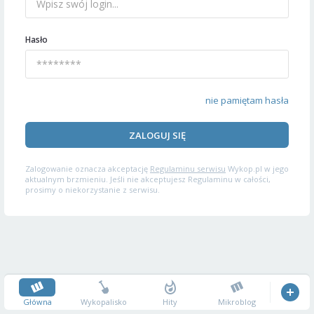
Hasło
nie pamiętam hasła
ZALOGUJ SIĘ
Zalogowanie oznacza akceptację
Regulaminu serwisu
Wykop.pl w jego
aktualnym brzmieniu. Jeśli nie akceptujesz Regulaminu w całości,
prosimy o niekorzystanie z serwisu.
Główna
Wykopalisko
Hity
Mikroblog