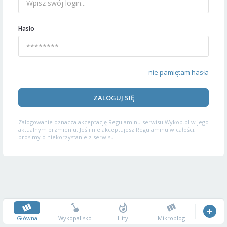
Hasło
nie pamiętam hasła
ZALOGUJ SIĘ
Zalogowanie oznacza akceptację
Regulaminu serwisu
Wykop.pl w jego
aktualnym brzmieniu. Jeśli nie akceptujesz Regulaminu w całości,
prosimy o niekorzystanie z serwisu.
Główna
Wykopalisko
Hity
Mikroblog