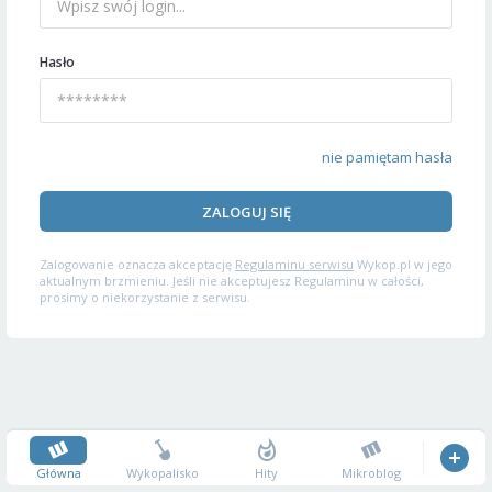
Hasło
nie pamiętam hasła
ZALOGUJ SIĘ
Zalogowanie oznacza akceptację
Regulaminu serwisu
Wykop.pl w jego
aktualnym brzmieniu. Jeśli nie akceptujesz Regulaminu w całości,
prosimy o niekorzystanie z serwisu.
Główna
Wykopalisko
Hity
Mikroblog