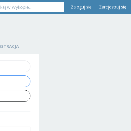
Zaloguj się
Zarejestruj się
ESTRACJA