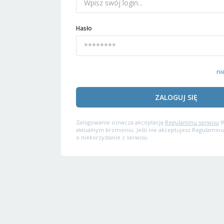
Hasło
ni
ZALOGUJ SIĘ
Zalogowanie oznacza akceptację
Regulaminu serwisu
W
aktualnym brzmieniu. Jeśli nie akceptujesz Regulaminu
o niekorzystanie z serwisu.