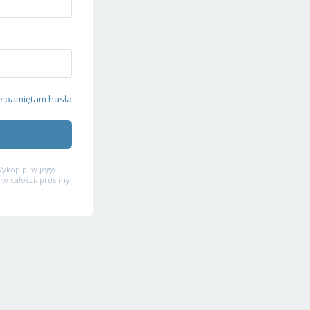
e pamiętam hasła
ykop.pl w jego
 w całości, prosimy