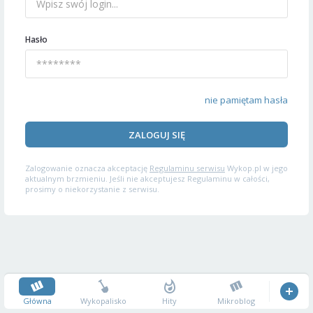
Hasło
nie pamiętam hasła
ZALOGUJ SIĘ
Zalogowanie oznacza akceptację
Regulaminu serwisu
Wykop.pl w jego
aktualnym brzmieniu. Jeśli nie akceptujesz Regulaminu w całości,
prosimy o niekorzystanie z serwisu.
Główna
Wykopalisko
Hity
Mikroblog