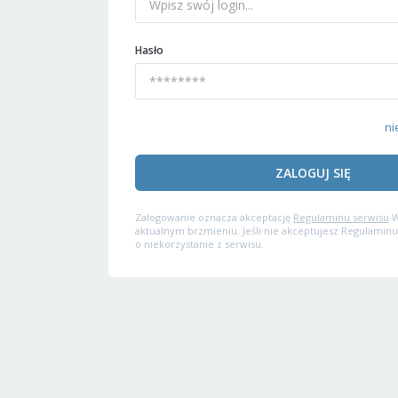
Hasło
ni
ZALOGUJ SIĘ
Zalogowanie oznacza akceptację
Regulaminu serwisu
W
aktualnym brzmieniu. Jeśli nie akceptujesz Regulaminu
o niekorzystanie z serwisu.