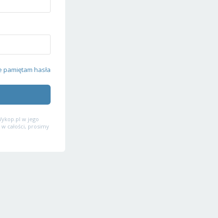
e pamiętam hasła
ykop.pl w jego
 w całości, prosimy