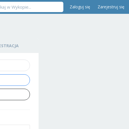
Zaloguj się
Zarejestruj się
ESTRACJA