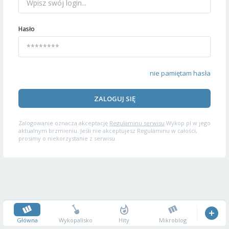
Hasło
nie pamiętam hasła
ZALOGUJ SIĘ
Zalogowanie oznacza akceptację
Regulaminu serwisu
Wykop.pl w jego
aktualnym brzmieniu. Jeśli nie akceptujesz Regulaminu w całości,
prosimy o niekorzystanie z serwisu.
Główna
Wykopalisko
Hity
Mikroblog