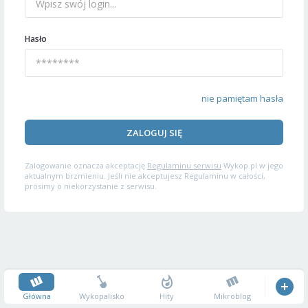
Hasło
nie pamiętam hasła
ZALOGUJ SIĘ
Zalogowanie oznacza akceptację
Regulaminu serwisu
Wykop.pl w jego
aktualnym brzmieniu. Jeśli nie akceptujesz Regulaminu w całości,
prosimy o niekorzystanie z serwisu.
Główna
Wykopalisko
Hity
Mikroblog