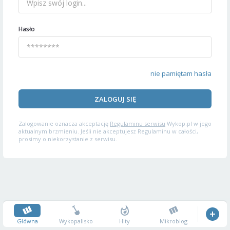
Hasło
nie pamiętam hasła
ZALOGUJ SIĘ
Zalogowanie oznacza akceptację
Regulaminu serwisu
Wykop.pl w jego
aktualnym brzmieniu. Jeśli nie akceptujesz Regulaminu w całości,
prosimy o niekorzystanie z serwisu.
Główna
Wykopalisko
Hity
Mikroblog