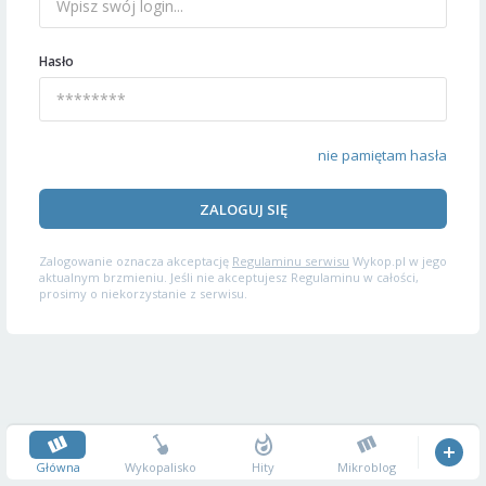
Hasło
nie pamiętam hasła
ZALOGUJ SIĘ
Zalogowanie oznacza akceptację
Regulaminu serwisu
Wykop.pl w jego
aktualnym brzmieniu. Jeśli nie akceptujesz Regulaminu w całości,
prosimy o niekorzystanie z serwisu.
Główna
Wykopalisko
Hity
Mikroblog