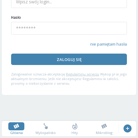
Hasło
nie pamiętam hasła
ZALOGUJ SIĘ
Zalogowanie oznacza akceptację
Regulaminu serwisu
Wykop.pl w jego
aktualnym brzmieniu. Jeśli nie akceptujesz Regulaminu w całości,
prosimy o niekorzystanie z serwisu.
Główna
Wykopalisko
Hity
Mikroblog